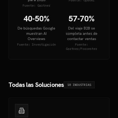
Fuente:
OpenAI
Fuente:
Gartner
40-50%
57-70%
De búsquedas Google
Del viaje B2B se
muestran AI
completa antes de
Overviews
contactar ventas
Fuente:
Investigación
Fuente:
Gartner/Forrester
Todas las Soluciones
18
INDUSTRIAS