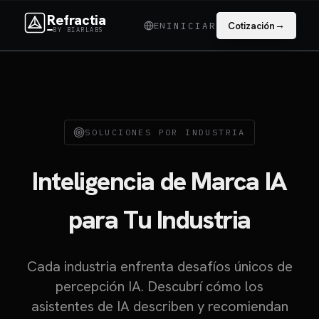
Refractia
→
EN
Cotización
INICIAR
BY BIARLABS
SOLUCIONES POR INDUSTRIA
Inteligencia de Marca IA
para Tu Industria
Cada industria enfrenta desafíos únicos de
percepción IA. Descubrí cómo los
asistentes de IA describen y recomiendan