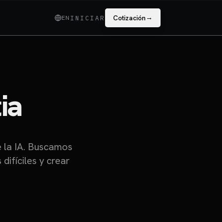
→
EN
Cotización
INICIAR
ia
e la IA. Buscamos
ifíciles y crear