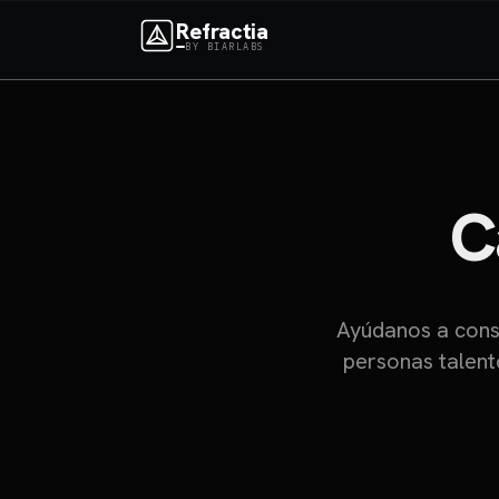
Refractia
BY BIARLABS
C
Ayúdanos a const
personas talent