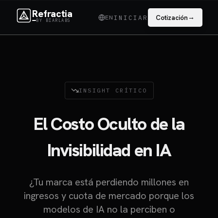
Refractia
→
EN
Cotización
INICIAR
BY BIARLABS
INSIGHT CRÍTICO
El Costo Oculto de la
Invisibilidad en IA
¿Tu marca está perdiendo millones en
ingresos y cuota de mercado porque los
modelos de IA no la perciben o