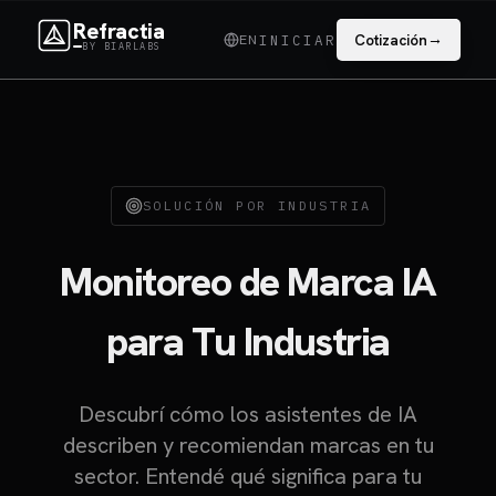
Refractia
→
EN
Cotización
INICIAR
BY BIARLABS
SOLUCIÓN POR INDUSTRIA
Monitoreo de Marca IA
para
Tu Industria
Descubrí cómo los asistentes de IA
describen y recomiendan marcas en tu
sector. Entendé qué significa para tu