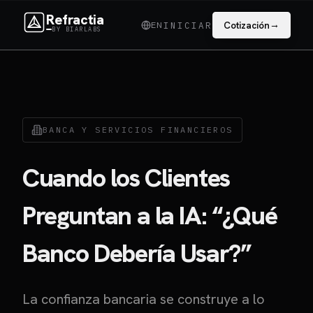
Refractia
→
EN
Cotización
INICIAR
BY BIARLABS
BANCA Y SERVICIOS FINANCIEROS
Cuando los Clientes
Preguntan a la IA: “¿Qué
Banco Debería Usar?”
La confianza bancaria se construye a lo