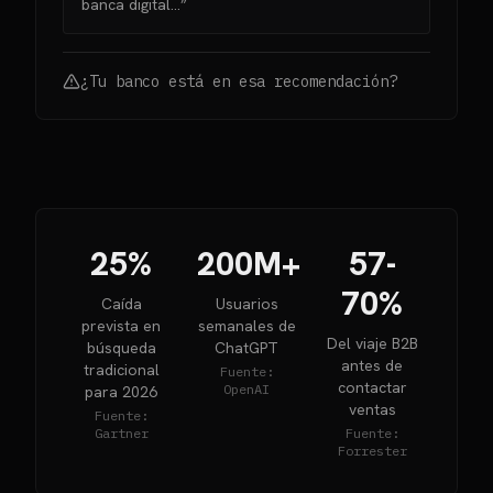
banca digital...”
¿Tu banco está en esa recomendación?
25%
200M+
57-
70%
Caída
Usuarios
prevista en
semanales de
Del viaje B2B
búsqueda
ChatGPT
antes de
tradicional
Fuente:
contactar
OpenAI
para 2026
ventas
Fuente:
Gartner
Fuente:
Forrester