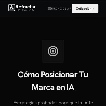
Refractia
→
EN
Cotización
INICIAR
BY BIARLABS
Cómo Posicionar Tu
Marca en IA
Estrategias probadas para que la IA te