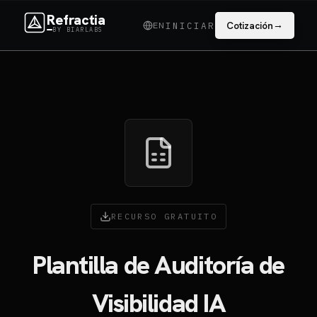
Refractia
→
EN
Cotización
INICIAR
BY BIARLABS
RECURSO GRATUITO
Plantilla de Auditoría
de
Visibilidad IA