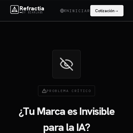
Refractia
→
EN
Cotización
INICIAR
BY BIARLABS
PROBLEMA CRÍTICO
¿Tu Marca es Invisible
para la IA?