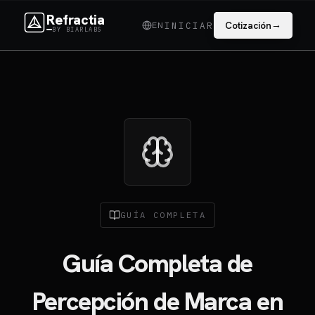
Refractia
→
EN
Cotización
INICIAR
BY BIARLABS
GUÍA COMPLETA
Guía Completa de
Percepción de Marca en