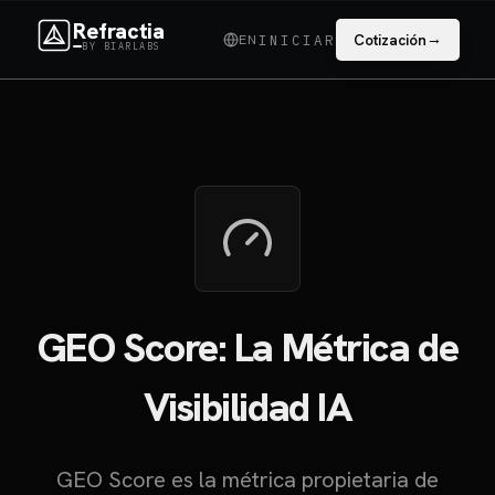
Refractia
→
EN
Cotización
INICIAR
BY BIARLABS
GEO Score: La Métrica de
Visibilidad IA
GEO Score es la métrica propietaria de