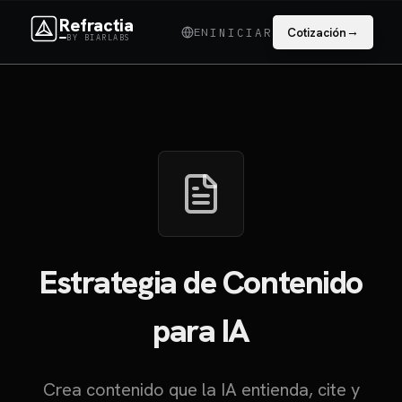
Refractia
→
EN
Cotización
INICIAR
BY BIARLABS
Estrategia de Contenido
para IA
Crea contenido que la IA entienda, cite y