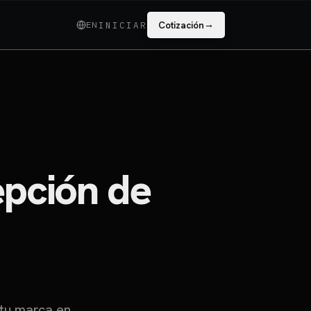
→
EN
Cotización
INICIAR
epción de
 tu marca en