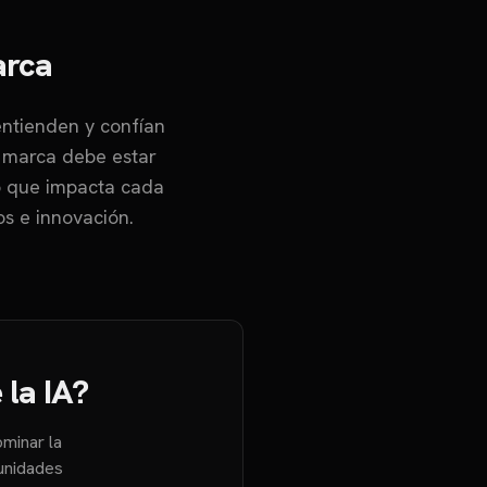
arca
ntienden y confían
u marca debe estar
co que impacta cada
os e innovación.
 la IA?
ominar la
unidades