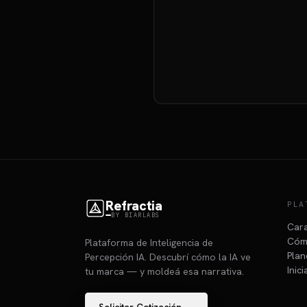
Refractia
PLA
BY BIARLABS
Cara
Cóm
Plataforma de Inteligencia de
Plan
Percepción IA. Descubrí cómo la IA ve
Inic
tu marca — y moldeá esa narrativa.