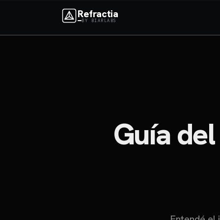
Refractia
BY BIARLABS
Guía del
Entendé el 